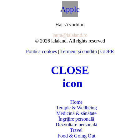
Apple
Hai să vorbim!
laura@lalaland.ro
© 2026 lalaland. All rights reserved
Politica cookies
|
Termeni și condiții
|
GDPR
CLOSE
Home
Terapie & Wellbeing
Medicină & sănătate
Îngrijire personală
Dezvoltare personală
Travel
Food & Going Out