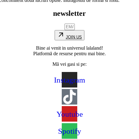
 concomitent doua lucruri opuse: indragostiti de forma si fond.
newsletter
JOIN US
Bine ai venit in universul lalaland!
Platformă de resurse pentru mai bine.
Mă vei gasi si pe:
Instagram
Youtube
Spotify