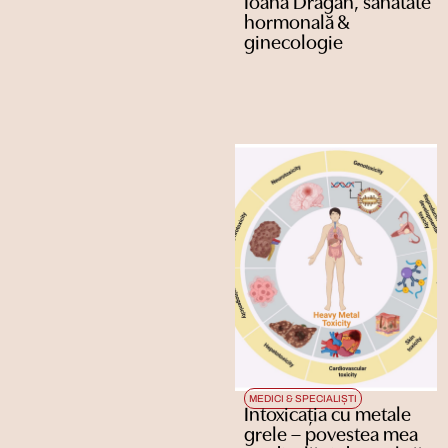
Ioana Drăgan, sănătate
hormonală &
ginecologie
MEDICI & SPECIALIȘTI
Intoxicația cu metale
grele – povestea mea