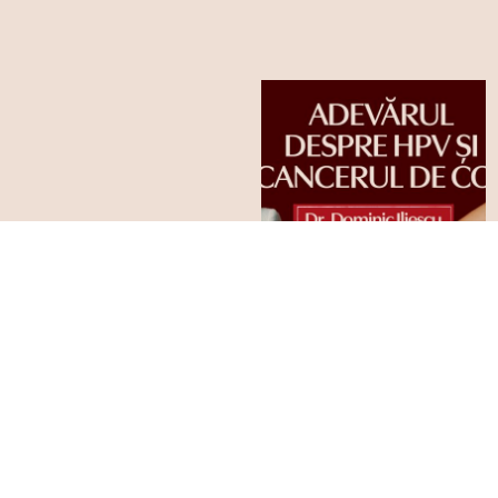
MEDICI & SPECIALIȘTI
De ce discuția despre
HPV e necesară (și ce
putem face azi)