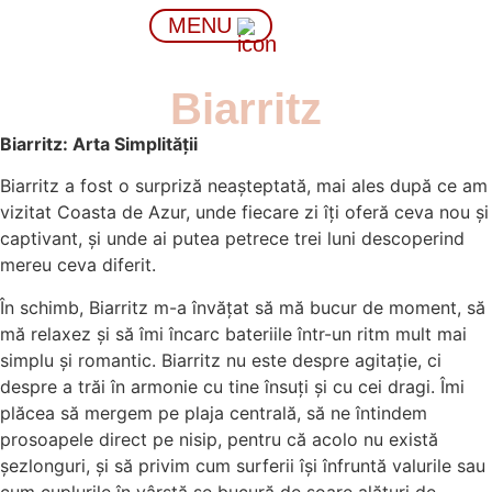
MENU
Biarritz
Biarritz: Arta Simplității
Biarritz a fost o surpriză neașteptată, mai ales după ce am
vizitat Coasta de Azur, unde fiecare zi îți oferă ceva nou și
captivant, și unde ai putea petrece trei luni descoperind
mereu ceva diferit.
În schimb, Biarritz m-a învățat să mă bucur de moment, să
mă relaxez și să îmi încarc bateriile într-un ritm mult mai
simplu și romantic. Biarritz nu este despre agitație, ci
despre a trăi în armonie cu tine însuți și cu cei dragi. Îmi
plăcea să mergem pe plaja centrală, să ne întindem
prosoapele direct pe nisip, pentru că acolo nu există
șezlonguri, și să privim cum surferii își înfruntă valurile sau
cum cuplurile în vârstă se bucură de soare alături de