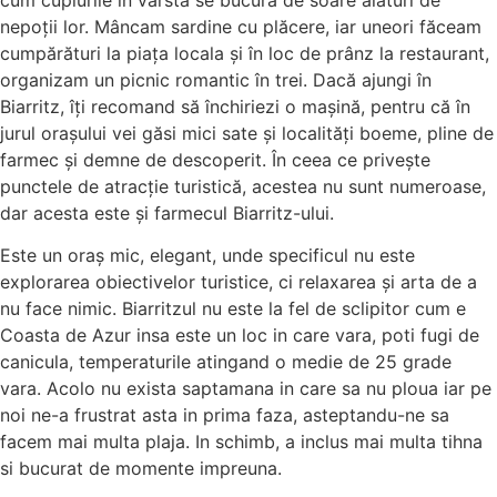
nepoții lor. Mâncam sardine cu plăcere, iar uneori făceam
cumpărături la piața locala și în loc de prânz la restaurant,
organizam un picnic romantic în trei. Dacă ajungi în
Biarritz, îți recomand să închiriezi o mașină, pentru că în
jurul orașului vei găsi mici sate și localități boeme, pline de
farmec și demne de descoperit. În ceea ce privește
punctele de atracție turistică, acestea nu sunt numeroase,
dar acesta este și farmecul Biarritz-ului.
Este un oraș mic, elegant, unde specificul nu este
explorarea obiectivelor turistice, ci relaxarea și arta de a
nu face nimic. Biarritzul nu este la fel de sclipitor cum e
Coasta de Azur insa este un loc in care vara, poti fugi de
canicula, temperaturile atingand o medie de 25 grade
vara. Acolo nu exista saptamana in care sa nu ploua iar pe
noi ne-a frustrat asta in prima faza, asteptandu-ne sa
facem mai multa plaja. In schimb, a inclus mai multa tihna
si bucurat de momente impreuna.