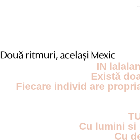
Două ritmuri, același Mexic
IN lalal
Există doa
Fiecare individ are propri
TU
Cu lumini si 
Cu de