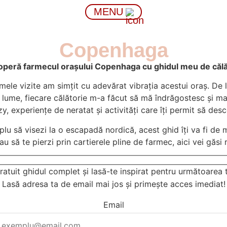
MENU
Copenhaga
peră farmecul orașului Copenhaga cu ghidul meu de călă
ele vizite am simțit cu adevărat vibrația acestui oraș. De l
n lume, fiecare călătorie m-a făcut să mă îndrăgostesc și m
 experiențe de neratat și activități care îți permit să desco
lu să visezi la o escapadă nordică, acest ghid îți va fi de 
au să te pierzi prin cartierele pline de farmec, aici vei găsi 
atuit ghidul complet și lasă-te inspirat pentru următoarea 
Lasă adresa ta de email mai jos și primește acces imediat!
Email