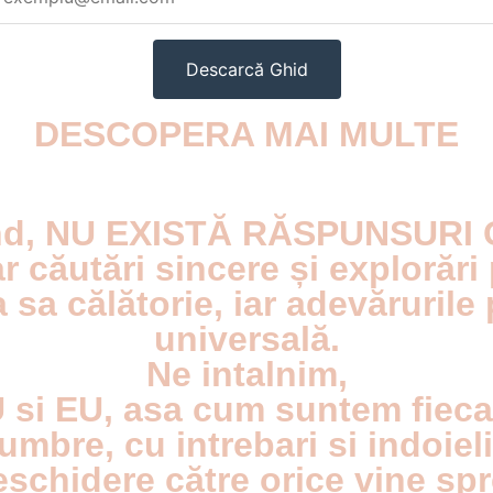
DESCOPERA MAI MULTE
and, NU EXISTĂ RĂSPUNSURI
r căutări sincere și explorări
a sa călătorie, iar adevăruril
universală.
Ne intalnim,
 si EU, asa cum suntem fieca
umbre, cu intrebari si indoiel
schidere către orice vine spr