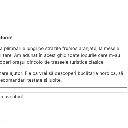
torie!
a plimbările lungi pe străzile frumos aranjate, la mesele
ai tare. Am adunat în acest ghid toate locurile care m-au
peri orașul dincolo de traseele turistice clasice.
mare ajutor! Fie că vrei să descoperi bucătăria nordică, să
recomandări testate și iubite.
ta aventură!