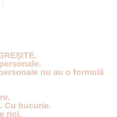
 GREȘITE.
 personale.
e personale nu au o formulă
re.
i. Cu bucurie.
e noi.