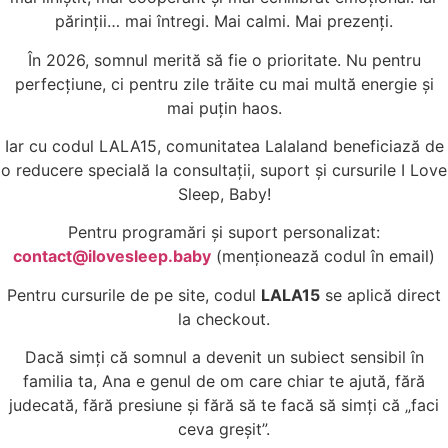
părinții… mai întregi. Mai calmi. Mai prezenți.
În 2026, somnul merită să fie o prioritate. Nu pentru
perfecțiune, ci pentru zile trăite cu mai multă energie și
mai puțin haos.
Iar cu codul LALA15, comunitatea Lalaland beneficiază de
o reducere specială la consultații, suport și cursurile I Love
Sleep, Baby!
Pentru programări și suport personalizat:
contact@ilovesleep.baby
(menționează codul în email)
Pentru cursurile de pe site, codul
LALA15
se aplică direct
la checkout.
Dacă simți că somnul a devenit un subiect sensibil în
familia ta, Ana e genul de om care chiar te ajută, fără
judecată, fără presiune și fără să te facă să simți că „faci
ceva greșit”.