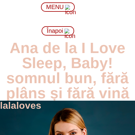
MENU
Înapoi
Ana de la I Love
Sleep, Baby!
somnul bun, fără
plâns și fără vină
lalaloves