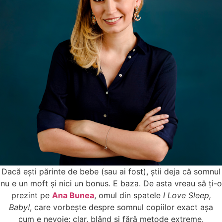
Dacă ești părinte de bebe (sau ai fost), știi deja că somnul
nu e un moft și nici un bonus. E baza. De asta vreau să ți-o
prezint pe
Ana Bunea
, omul din spatele
I Love Sleep,
Baby!
, care vorbește despre somnul copiilor exact așa
cum e nevoie: clar, blând și fără metode extreme.