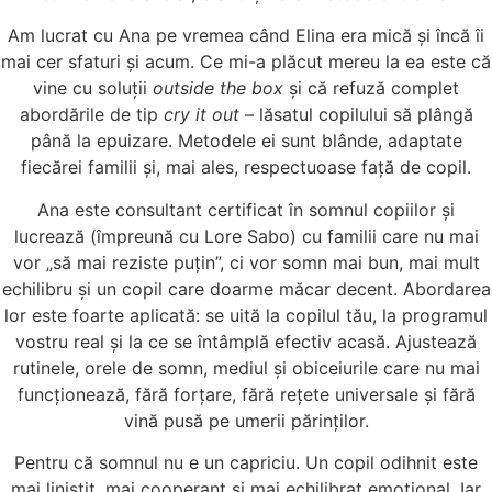
Am lucrat cu Ana pe vremea când Elina era mică și încă îi
mai cer sfaturi și acum. Ce mi-a plăcut mereu la ea este că
vine cu soluții
outside the box
și că refuză complet
abordările de tip
cry it out
– lăsatul copilului să plângă
până la epuizare. Metodele ei sunt blânde, adaptate
fiecărei familii și, mai ales, respectuoase față de copil.
Ana este consultant certificat în somnul copiilor și
lucrează (împreună cu Lore Sabo) cu familii care nu mai
vor „să mai reziste puțin”, ci vor somn mai bun, mai mult
echilibru și un copil care doarme măcar decent. Abordarea
lor este foarte aplicată: se uită la copilul tău, la programul
vostru real și la ce se întâmplă efectiv acasă. Ajustează
rutinele, orele de somn, mediul și obiceiurile care nu mai
funcționează, fără forțare, fără rețete universale și fără
vină pusă pe umerii părinților.
Pentru că somnul nu e un capriciu. Un copil odihnit este
mai liniștit, mai cooperant și mai echilibrat emoțional. Iar