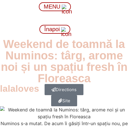
MENU
Înapoi
Weekend de toamnă la
Numinos: târg, arome
noi și un spațiu fresh în
Floreasca
lalaloves
Directions
Site
Numinos s-a mutat. De acum îi găsiți într-un spațiu nou, pe