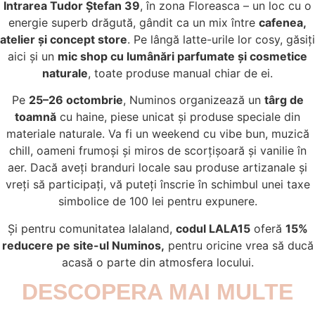
Intrarea Tudor Ștefan 39
, în zona Floreasca – un loc cu o
energie superb drăgută, gândit ca un mix între
cafenea,
atelier și concept store
. Pe lângă latte-urile lor cosy, găsiți
aici și un
mic shop cu lumânări parfumate și cosmetice
naturale
, toate produse manual chiar de ei.
Pe
25–26 octombrie
, Numinos organizează un
târg de
toamnă
cu haine, piese unicat și produse speciale din
materiale naturale. Va fi un weekend cu vibe bun, muzică
chill, oameni frumoși și miros de scorțișoară și vanilie în
aer. Dacă aveți branduri locale sau produse artizanale și
vreți să participați, vă puteți înscrie în schimbul unei taxe
simbolice de 100 lei pentru expunere.
Și pentru comunitatea lalaland,
codul LALA15
oferă
15%
reducere pe site-ul Numinos,
pentru oricine vrea să ducă
acasă o parte din atmosfera locului.
DESCOPERA MAI MULTE