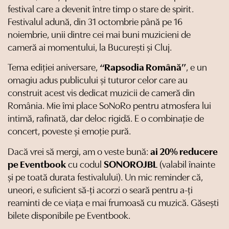
festival care a devenit între timp o stare de spirit.
Festivalul adună, din 31 octombrie până pe 16
noiembrie, unii dintre cei mai buni muzicieni de
cameră ai momentului, la București și Cluj.
Tema ediției aniversare,
“Rapsodia Română”
, e un
omagiu adus publicului și tuturor celor care au
construit acest vis dedicat muzicii de cameră din
România. Mie îmi place SoNoRo pentru atmosfera lui
intimă, rafinată, dar deloc rigidă. E o combinație de
concert, poveste și emoție pură.
Dacă vrei să mergi, am o veste bună:
ai 20% reducere
pe Eventbook
cu codul
SONOROJBL
(valabil înainte
și pe toată durata festivalului). Un mic reminder că,
uneori, e suficient să-ți acorzi o seară pentru a-ți
reaminti de ce viața e mai frumoasă cu muzică. Găsești
bilete disponibile pe Eventbook.