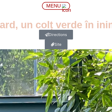
MENU
rd, un colț verde în ini
Directions
Site