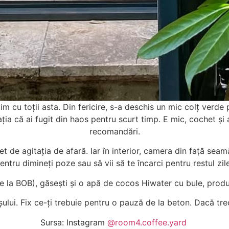
m cu toții asta. Din fericire, s-a deschis un mic colț verde 
ia că ai fugit din haos pentru scurt timp. E mic, cochet și a
recomandări.
t de agitația de afară. Iar în interior, camera din față se
entru dimineți poze sau să vii să te încarci pentru restul zile
e la BOB), găsești și o apă de cocos Hiwater cu bule, prod
ului. Fix ce-ți trebuie pentru o pauză de la beton. Dacă trec
Sursa: Instagram
@room4.coffee.yard