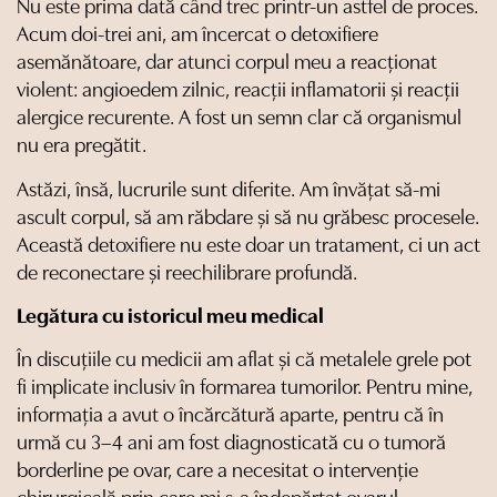
Nu este prima dată când trec printr-un astfel de proces.
Acum doi-trei ani, am încercat o detoxifiere
asemănătoare, dar atunci corpul meu a reacționat
violent: angioedem zilnic, reacții inflamatorii și reacții
alergice recurente. A fost un semn clar că organismul
nu era pregătit.
Astăzi, însă, lucrurile sunt diferite. Am învățat să-mi
ascult corpul, să am răbdare și să nu grăbesc procesele.
Această detoxifiere nu este doar un tratament, ci un act
de reconectare și reechilibrare profundă.
Legătura cu istoricul meu medical
În discuțiile cu medicii am aflat și că metalele grele pot
fi implicate inclusiv în formarea tumorilor. Pentru mine,
informația a avut o încărcătură aparte, pentru că în
urmă cu 3–4 ani am fost diagnosticată cu o tumoră
borderline pe ovar, care a necesitat o intervenție