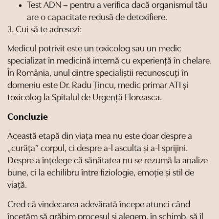
Test ADN – pentru a verifica dacă organismul tău
are o capacitate redusă de detoxifiere.
3.⁠ ⁠Cui să te adresezi:
Medicul potrivit este un toxicolog sau un medic
specializat în medicină internă cu experiență în chelare.
În România, unul dintre specialiștii recunoscuți în
domeniu este Dr. Radu Țincu, medic primar ATI și
toxicolog la Spitalul de Urgență Floreasca.
Concluzie
Această etapă din viața mea nu este doar despre a
„curăța” corpul, ci despre a-l asculta și a-l sprijini.
Despre a înțelege că sănătatea nu se rezumă la analize
bune, ci la echilibru între fiziologie, emoție și stil de
viață.
Cred că vindecarea adevărată începe atunci când
încetăm să grăbim procesul și alegem, în schimb, să îl