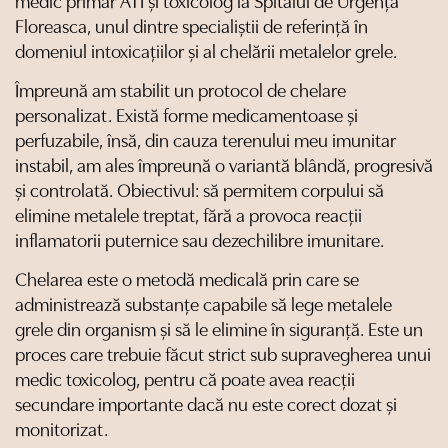
medic primar ATI și toxicolog la Spitalul de Urgență
Floreasca, unul dintre specialiștii de referință în
domeniul intoxicațiilor și al chelării metalelor grele.
Împreună am stabilit un protocol de chelare
personalizat. Există forme medicamentoase și
perfuzabile, însă, din cauza terenului meu imunitar
instabil, am ales împreună o variantă blândă, progresivă
și controlată. Obiectivul: să permitem corpului să
elimine metalele treptat, fără a provoca reacții
inflamatorii puternice sau dezechilibre imunitare.
Chelarea este o metodă medicală prin care se
administrează substanțe capabile să lege metalele
grele din organism și să le elimine în siguranță. Este un
proces care trebuie făcut strict sub supravegherea unui
medic toxicolog, pentru că poate avea reacții
secundare importante dacă nu este corect dozat și
monitorizat.