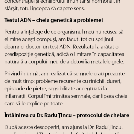
concentrației și echilibrului imunitar și hormonal. În
sfârșit, totul începea să capete sens.
Testul ADN – cheia genetică a problemei
Pentru a înțelege de ce organismul meu nu reușea să
elimine acești compuși, am făcut, tot cu sprijinul
doamnei doctor, un test ADN. Rezultatul a arătat o
predispoziție genetică, adică o limitare în capacitatea
naturală a corpului meu de a detoxifia metalele grele.
Privind în urmă, am realizat că semnele erau prezente
de mult timp: probleme recurente cu rinichii, dureri,
episoade de pietre, sensibilitate accentuată la
inflamații. Corpul îmi trimitea semnale, dar lipsea cheia
care să le explice pe toate.
Întâlnirea cu Dr. Radu Țincu – protocolul de chelare
După aceste descoperiri, am ajuns la Dr. Radu Țincu,