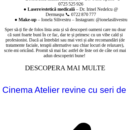
0725 525 926
●
Lasere/estetică medicală
– Dr. Irinel Nedelcu @
Dermaspa 📞 0722 870 777
●
Make-up
– Ionela Silivestru – Instagram: @ionelasilivestru
Sper să-ți fie de folos lista asta și să descoperi oameni care nu doar
că sunt foarte buni în ce fac, dar te și primesc cu un vibe cald și
profesionist. Dacă ai întrebări sau mai vrei și alte recomandări (de
tratamente faciale, terapii alternative sau chiar locuri de relaxare),
scrie-mi oricând. Promit să mai fac astfel de liste ori de câte ori mai
adun descoperiri bune!
DESCOPERA MAI MULTE
Cinema Atelier revine cu seri de 