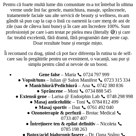
Pentru că foarte multă lume din comunitate m-a tot întrebat în ultima
vreme unde îmi fac genele, manichiura, masaje, sprâncenele,
tratamentele faciale sau alte servicii de beauty și wellness, m-am
gândit să pun cap la cap o listă cu oamenii la care merg de ani de
zile (sau de câteva luni bune) și în care am încredere 100%. Sunt
profesioniști pe care i-am testat pe pielea mea (literally 😅) și care
fac treabă excelentă, fără dramă, fără programări date peste cap.
Doar rezultate bune și energie mișto.
Îi recomand cu drag, știind că pot face diferența în rutina ta de self-
care sau în pregătirile pentru un eveniment, o vacanță, sau pur și
simplu pentru când ai nevoie de un boost.
Gene false
– Maria 📞 0724 797 999
●
Vopsit/tuns
– Iulian @ Salon Manifest 📞 0723 315 334
●
Manichiură/Pedichiură
– Ana 📞 0742 380 836
●
Sprâncene
– Moni 📞 0734 888 545
●
Extensii gene
– Larisa @ Endorphin Lab 📞 0748 298 998
●
Masaj anticelulitic
– Toni 📞 0784 812 499
●
Masaj sportiv
– Dan 📞 0761 492 040
●
Ozonoterapie & perfuzii
– Brotac Medical 📞
0733 407 407
●
Întreținere ten & epilat definitiv
– Nicoleta 📞
0785 198 263
●
Botox/acid hialuronic/lasere
– Dr. Oana Spânu 📞