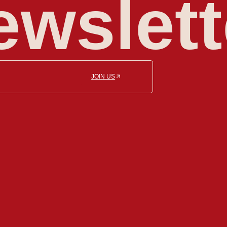
ewslett
JOIN US