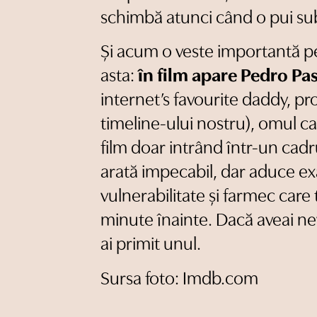
schimbă atunci când o pui su
Și acum o veste importantă pe
asta:
în film apare Pedro Pa
internet’s favourite daddy, prot
timeline-ului nostru), omul ca
film doar intrând într-un cadr
arată impecabil, dar aduce exa
vulnerabilitate și farmec care t
minute înainte. Dacă aveai nev
ai primit unul.
Sursa foto: Imdb.com