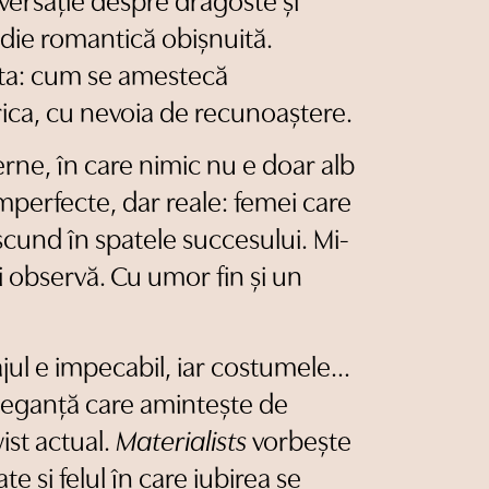
ersație despre dragoste și
medie romantică obișnuită.
sta: cum se amestecă
rica, cu nevoia de recunoaștere.
erne, în care nimic nu e doar alb
mperfecte, dar reale: femei care
ascund în spatele succesului. Mi-
ci observă. Cu umor fin și un
jul e impecabil, iar costumele…
eleganță care amintește de
wist actual.
Materialists
vorbește
te și felul în care iubirea se