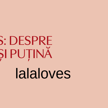
S: DESPRE
 ȘI PUȚINĂ
lalaloves