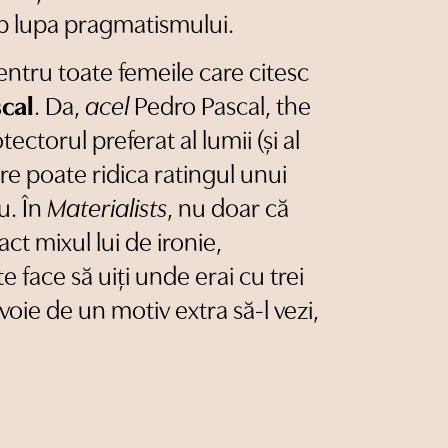
b lupa pragmatismului.
ntru toate femeile care citesc
scal
. Da,
acel
Pedro Pascal, the
ectorul preferat al lumii (și al
re poate ridica ratingul unui
u. În
Materialists
, nu doar că
ct mixul lui de ironie,
e face să uiți unde erai cu trei
oie de un motiv extra să-l vezi,