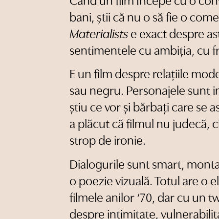
Când un film începe cu o conv
bani, știi că nu o să fie o co
Materialists
e exact despre a
sentimentele cu ambiția, cu f
E un film despre relațiile mod
sau negru. Personajele sunt i
știu ce vor și bărbați care se 
a plăcut că filmul nu judecă, 
strop de ironie.
Dialogurile sunt smart, monta
o poezie vizuală. Totul are o 
filmele anilor ‘70, dar cu un t
despre intimitate, vulnerabilita