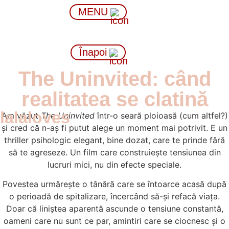
MENU
Înapoi
The Uninvited: când
realitatea se clatină
lalaloves
Am văzut
The Uninvited
într-o seară ploioasă (cum altfel?)
și cred că n-aș fi putut alege un moment mai potrivit. E un
thriller psihologic elegant, bine dozat, care te prinde fără
să te agreseze. Un film care construiește tensiunea din
lucruri mici, nu din efecte speciale.
Povestea urmărește o tânără care se întoarce acasă după
o perioadă de spitalizare, încercând să-și refacă viața.
Doar că liniștea aparentă ascunde o tensiune constantă,
oameni care nu sunt ce par, amintiri care se ciocnesc și o